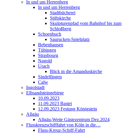
In und um Herrenberg
In und um Herrenberg
Stadtbücherei
Stiftskirche
Skulpturenpfad vom Bahnhof bis zum
Schloßberg
Schoenbuch
Saurucken-Spielplatz
Bebenhausen
Tübingen
Strasbourg
Nagold
Urach
Blick in die Amanduskirche
Sindelfingen
Calw
Ingolstadt
Elbsandsteingebirge
10.09.2023
11.09.2023 Bastei
12.09.2023 Festung Königstein
Allgäu
Allgäu-Weite Gästezentrum Dez.2024
Flusskreuzschifffahrt von Köln in die…
Fluss-Kreuz-Schiff-Fahrt