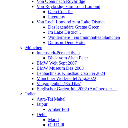
Von Oban nach Roybridge
Von Roybridge zum Loch Lomond
Glen Coe-Tal
Inveraray
Von Loch Lomond zum Lake District
Das legendäre Gretna Green
Im Lake District...
Windermere - ein traumhaftes Städtchen
Damson-Dene Hotel
München
Innenstadt-Perspektiven
Blick vom Alten Peter
BMW Welt Sept.2007
BMW Museum Dez.2008
Lenbachhaus-Kunstbau Cao Fei 2024
Münchner Werkviertel Aug.2022
Vergangenheit (Ex-Dias)
Englischer Garten Juli 2002 (Anfänge der…
Indien
Agra-Taj Mahal
Jaipur
Amber Fort
Dehli
Markt
Old Dilli