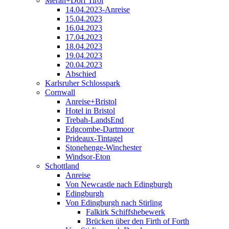
Meran+Dorf Tirol
14.04.2023-Anreise
15.04.2023
16.04.2023
17.04.2023
18.04.2023
19.04.2023
20.04.2023
Abschied
Karlsruher Schlosspark
Cornwall
Anreise+Bristol
Hotel in Bristol
Trebah-LandsEnd
Edgcombe-Dartmoor
Prideaux-Tintagel
Stonehenge-Winchester
Windsor-Eton
Schottland
Anreise
Von Newcastle nach Edingburgh
Edingburgh
Von Edingburgh nach Stirling
Falkirk Schiffshebewerk
Brücken über den Firth of Forth