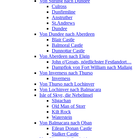
Von Stirling nach Dundee
Culross
Dunfirmline
Anstruther
St.Andrews
Dundee
Von Dundee nach Aberdeen
Blair Castle
Balmoral Castle
Dunnottar Castle
Von Aberdeen nach Elgin
John o'Groats, nördlichster Festlandort…
Dampflok von Fort William nach Mallaig
Von Inverness nach Thurso
Inverness
Von Thurso nach Lochinver
Von Lochinver nach Balmacara
Isle of Skye, die Nebelinsel
Sligachan
Old Man of Storr
Kilt Rock
Waterstein
Von Balmacara nach Oban
Eilean Donan Castle
Stalker Castle