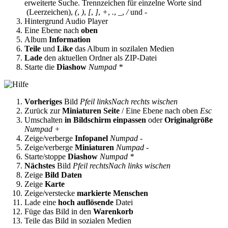
erweiterte Suche. Trennzeichen für einzelne Worte sind
(Leerzeichen),
(
,
)
,
[
,
]
,
+
,
.
,
_
,
/
und
-
Hintergrund Audio Player
Eine Ebene nach
oben
Album
Information
Teile
und
Like
das Album in sozilalen Medien
Lade
den aktuellen Ordner als ZIP-Datei
Starte die
Diashow
Numpad *
Vorheriges
Bild
Pfeil links
Nach rechts wischen
Zurück zur
Miniaturen Seite
/ Eine Ebene nach oben
Esc
Umschalten
in Bildschirm einpassen
oder
Originalgröße
Numpad +
Zeige/verberge
Infopanel
Numpad -
Zeige/verberge
Miniaturen
Numpad -
Starte/stoppe
Diashow
Numpad *
Nächstes
Bild
Pfeil rechts
Nach links wischen
Zeige
Bild Daten
Zeige
Karte
Zeige/verstecke
markierte Menschen
Lade eine
hoch auflösende
Datei
Füge das Bild in den
Warenkorb
Teile das Bild in sozialen Medien