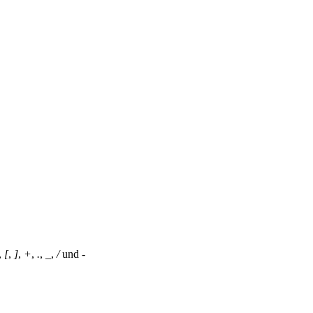
,
[
,
]
,
+
,
.
,
_
,
/
und
-