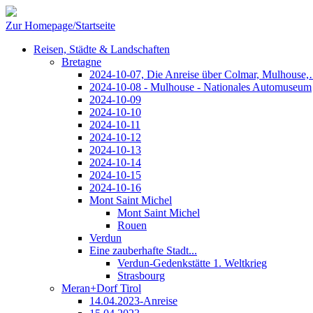
Zur Homepage/Startseite
Reisen, Städte & Landschaften
Bretagne
2024-10-07, Die Anreise über Colmar, Mulhouse
2024-10-08 - Mulhouse - Nationales Automuseum
2024-10-09
2024-10-10
2024-10-11
2024-10-12
2024-10-13
2024-10-14
2024-10-15
2024-10-16
Mont Saint Michel
Mont Saint Michel
Rouen
Verdun
Eine zauberhafte Stadt...
Verdun-Gedenkstätte 1. Weltkrieg
Strasbourg
Meran+Dorf Tirol
14.04.2023-Anreise