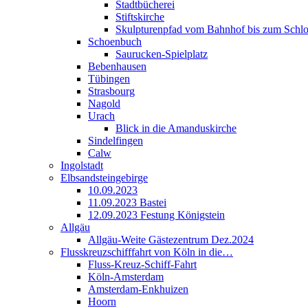
Stadtbücherei
Stiftskirche
Skulpturenpfad vom Bahnhof bis zum Schl
Schoenbuch
Saurucken-Spielplatz
Bebenhausen
Tübingen
Strasbourg
Nagold
Urach
Blick in die Amanduskirche
Sindelfingen
Calw
Ingolstadt
Elbsandsteingebirge
10.09.2023
11.09.2023 Bastei
12.09.2023 Festung Königstein
Allgäu
Allgäu-Weite Gästezentrum Dez.2024
Flusskreuzschifffahrt von Köln in die…
Fluss-Kreuz-Schiff-Fahrt
Köln-Amsterdam
Amsterdam-Enkhuizen
Hoorn