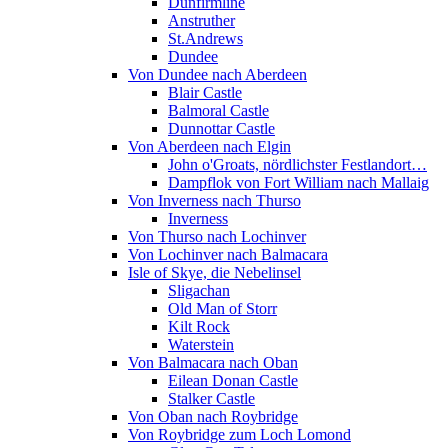
Dunfirmline
Anstruther
St.Andrews
Dundee
Von Dundee nach Aberdeen
Blair Castle
Balmoral Castle
Dunnottar Castle
Von Aberdeen nach Elgin
John o'Groats, nördlichster Festlandort…
Dampflok von Fort William nach Mallaig
Von Inverness nach Thurso
Inverness
Von Thurso nach Lochinver
Von Lochinver nach Balmacara
Isle of Skye, die Nebelinsel
Sligachan
Old Man of Storr
Kilt Rock
Waterstein
Von Balmacara nach Oban
Eilean Donan Castle
Stalker Castle
Von Oban nach Roybridge
Von Roybridge zum Loch Lomond