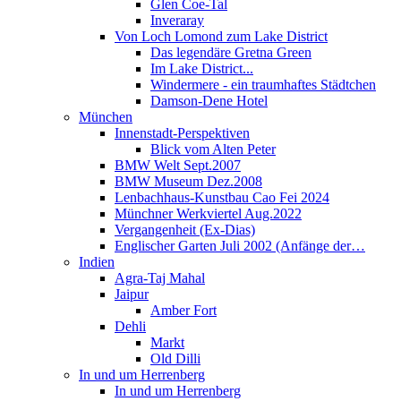
Glen Coe-Tal
Inveraray
Von Loch Lomond zum Lake District
Das legendäre Gretna Green
Im Lake District...
Windermere - ein traumhaftes Städtchen
Damson-Dene Hotel
München
Innenstadt-Perspektiven
Blick vom Alten Peter
BMW Welt Sept.2007
BMW Museum Dez.2008
Lenbachhaus-Kunstbau Cao Fei 2024
Münchner Werkviertel Aug.2022
Vergangenheit (Ex-Dias)
Englischer Garten Juli 2002 (Anfänge der…
Indien
Agra-Taj Mahal
Jaipur
Amber Fort
Dehli
Markt
Old Dilli
In und um Herrenberg
In und um Herrenberg