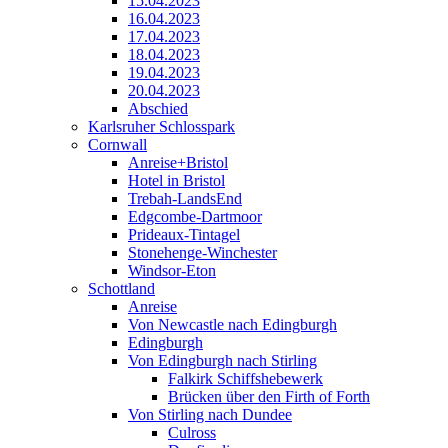
15.04.2023
16.04.2023
17.04.2023
18.04.2023
19.04.2023
20.04.2023
Abschied
Karlsruher Schlosspark
Cornwall
Anreise+Bristol
Hotel in Bristol
Trebah-LandsEnd
Edgcombe-Dartmoor
Prideaux-Tintagel
Stonehenge-Winchester
Windsor-Eton
Schottland
Anreise
Von Newcastle nach Edingburgh
Edingburgh
Von Edingburgh nach Stirling
Falkirk Schiffshebewerk
Brücken über den Firth of Forth
Von Stirling nach Dundee
Culross